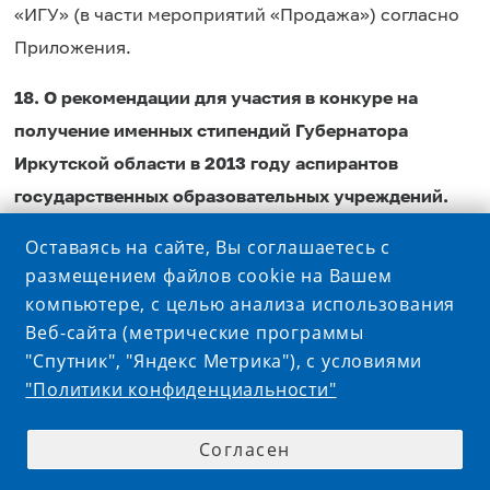
«ИГУ» (в части мероприятий «Продажа») согласно
Приложения.
18. О рекомендации для участия в конкуре на
получение именных стипендий Губернатора
Иркутской области в 2013 году аспирантов
государственных образовательных учреждений.
Оставаясь на сайте, Вы соглашаетесь с
Ученый совет постановил рекомендовать для
размещением файлов cookie на Вашем
участия в конкурсе 8 молодых ученых:
компьютере, с целью анализа использования
Веб-сайта (метрические программы
1. Аксенов-Грибанов Денис Викторович – аспирант
"Спутник", "Яндекс Метрика"), с условиями
2- го года обучения биолого-почвенного факультета
"Политики конфиденциальности"
2. Белова Марина Владимировна – аспирантка 2-го
Согласен
года обучения химического факультета