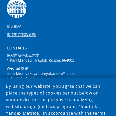
伊大概况
俄罗斯联邦教育部
CONTACTS
伊尔库斯科国立大学
1 Karl Marx str., Irkutsk, Russia, 664003
WeChat 微信:
irina-khomyakova
homyakova_iv@isu.ru
,
从10:00 到 18:00,
周一至周五
By using our website, you agree that we can
+7 (3952) 242-249 , +7 (3952) 200-285
place the types of cookies set out below on
your device for the purpose of analyzing
SOCIAL MEDIA
website usage (metrics programs "Sputnik",
Yandex Metrica), in accordance with the terms