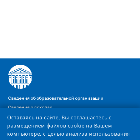
Сведения об образовательной организации
Сведения о доходах
Оставаясь на сайте, Вы соглашаетесь с
Комплексная безопасность
размещением файлов cookie на Вашем
Противодействие коррупции
компьютере, с целью анализа использования
Министерство науки и высшего образования РФ