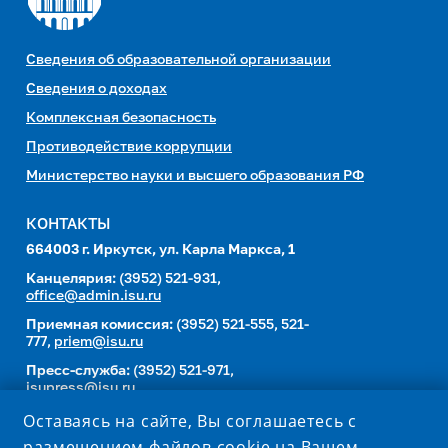
Сведения об образовательной организации
Сведения о доходах
Комплексная безопасность
Противодействие коррупции
Министерство науки и высшего образования РФ
КОНТАКТЫ
664003 г. Иркутск, ул. Карла Маркса, 1
Канцелярия:
(3952) 521-931,
office@admin.isu.ru
Приемная комиссия:
(3952) 521-555, 521-
777,
priem@isu.ru
Пресс-служба:
(3952) 521-971,
isupress@isu.ru
Телефонный справочник
Оставаясь на сайте, Вы соглашаетесь с
размещением файлов cookie на Вашем