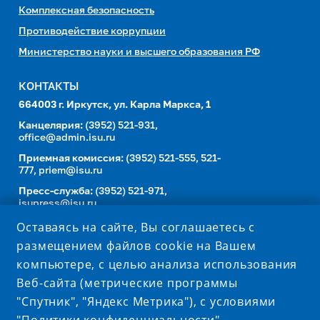
Комплексная безопасность
Противодействие коррупции
Министерство науки и высшего образования РФ
КОНТАКТЫ
664003 г. Иркутск, ул. Карла Маркса, 1
Канцелярия:
(3952) 521-931,
office@admin.isu.ru
Приемная комиссия:
(3952) 521-555, 521-
777,
priem@isu.ru
Пресс-служба:
(3952) 521-971,
isupress@isu.ru
Телефонный справочник
Оставаясь на сайте, Вы соглашаетесь с
размещением файлов cookie на Вашем
УНИВЕРСИТЕТ В СОЦИАЛЬНЫХ СЕТЯХ
компьютере, с целью анализа использования
Веб-сайта (метрические программы
"Спутник", "Яндекс Метрика"), с условиями