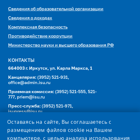
Сведения об образовательной организации
Сведения о доходах
Комплексная безопасность
Противодействие коррупции
Министерство науки и высшего образования РФ
КОНТАКТЫ
664003 г. Иркутск, ул. Карла Маркса, 1
Канцелярия:
(3952) 521-931,
office@admin.isu.ru
Приемная комиссия:
(3952) 521-555, 521-
777,
priem@isu.ru
Пресс-служба:
(3952) 521-971,
isupress@isu.ru
Телефонный справочник
Оставаясь на сайте, Вы соглашаетесь с
размещением файлов cookie на Вашем
УНИВЕРСИТЕТ В СОЦИАЛЬНЫХ СЕТЯХ
компьютере, с целью анализа использования