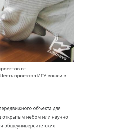
проектов от
 Шесть проектов ИГУ вошли в
передвижного объекта для
од открытым небом или научно
ля общеуниверситетских