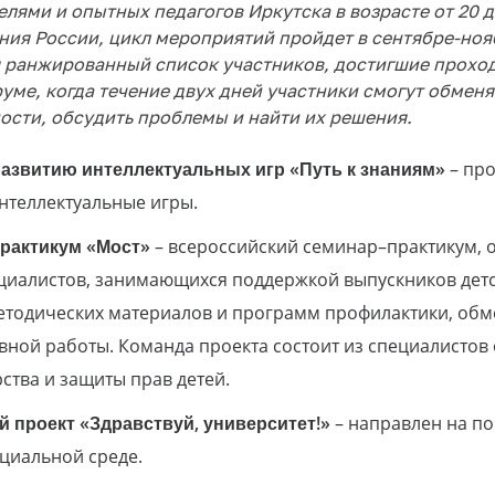
лями и опытных педагогов Иркутска в возрасте от 20 д
ния России, цикл мероприятий пройдет в сентябре-нояб
 ранжированный список участников, достигшие проход
уме, когда течение двух дней участники смогут обмен
ости, обсудить проблемы и найти их решения.
азвитию интеллектуальных игр «Путь к знаниям»
– пр
интеллектуальные игры.
рактикум «Мост»
– всероссийский семинар–практикум, 
циалистов, занимающихся поддержкой выпускников детс
етодических материалов и программ профилактики, обм
вной работы. Команда проекта состоит из специалистов 
ства и защиты прав детей.
 проект «Здравствуй, университет!»
– направлен на по
оциальной среде.