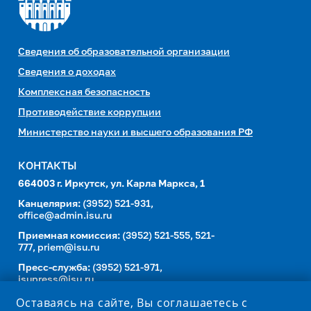
Сведения об образовательной организации
Сведения о доходах
Комплексная безопасность
Противодействие коррупции
Министерство науки и высшего образования РФ
КОНТАКТЫ
664003 г. Иркутск, ул. Карла Маркса, 1
Канцелярия:
(3952) 521-931,
office@admin.isu.ru
Приемная комиссия:
(3952) 521-555, 521-
777,
priem@isu.ru
Пресс-служба:
(3952) 521-971,
isupress@isu.ru
Телефонный справочник
Оставаясь на сайте, Вы соглашаетесь с