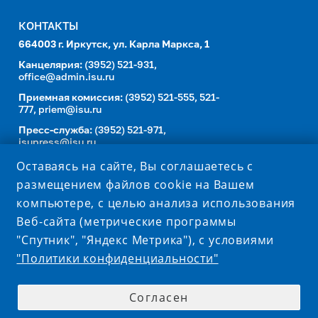
КОНТАКТЫ
664003 г. Иркутск, ул. Карла Маркса, 1
Канцелярия:
(3952) 521-931,
office@admin.isu.ru
Приемная комиссия:
(3952) 521-555, 521-
777,
priem@isu.ru
Пресс-служба:
(3952) 521-971,
isupress@isu.ru
Телефонный справочник
Оставаясь на сайте, Вы соглашаетесь с
размещением файлов cookie на Вашем
УНИВЕРСИТЕТ В СОЦИАЛЬНЫХ СЕТЯХ
компьютере, с целью анализа использования
Веб-сайта (метрические программы
"Спутник", "Яндекс Метрика"), с условиями
"Политики конфиденциальности"
Согласен
© 1999-2026 ISU.RU – ОФИЦИАЛЬНЫЙ САЙТ ФГБОУ ВО
«ИРКУТСКИЙ ГОСУДАРСТВЕННЫЙ УНИВЕРСИТЕТ»