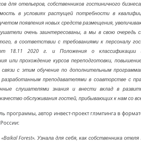
сов для отельеров, собственников гостиничного бизнес
мость в условиях растущей потребности в квалифиц
учетом появления новых средств размещения, увеличива
ушатели очень заинтересованы, а мы в свою очередь 
того, в соответствии с требованиями к персоналу го
т 18.11 2020 г. и Положения о классификации г
ния или прохождение курсов переподготовки, повышени
В связи с этим обучение по дополнительным программа
 разработанным преподавателями в соавторстве с пра
енные слушателями знания и внести вклад в разви
ачество обслуживания гостей, прибывающих к нам со всей
ель программы, автор инвест-проект глэмпинга в формат
России:
«Baikal Forest». Узнала для себя, как собственника отеля