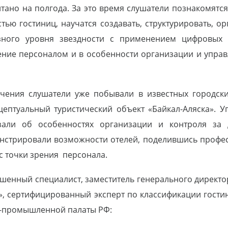
тано на полгода. За это время слушатели познакомятс
тью гостиниц, научатся создавать, структурировать, о
азного уровня звездности с применением цифровых 
ление персоналом и в особенности организации и упра
ения слушатели уже побывали в известных городских 
цептуальный туристический объект «Байкал-Аляска».
зали об особенностях организации и контроля за 
онстрировали возможности отелей, поделившись профе
с точки зрения персонала.
ашенный специалист, заместитель генерального директо
», сертифицированный эксперт по классификации гости
о-промышленной палаты РФ: