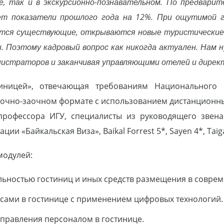
е, так и в экскурсионно-познавательном. По предвари
ет показатели прошлого года на 12%. При ощутимой 
тся существующие, открываются новые туристические 
. Поэтому кадровый вопрос как никогда актуален. Нам 
нистраторов и заканчивая управляющими отелей и дирек
иницей», отвечающая требованиям Национального 
в очно-заочном формате с использованием дистанционн
рофессора ИГУ, специалисты из руководящего звена 
ии «Байкальская Виза», Baikal Forrest 5*, Sayen 4*, Taiga 
модулей:
льностью гостиниц и иных средств размещения в соврем
сами в гостинице с применением цифровых технологий.
правления персоналом в гостинице.