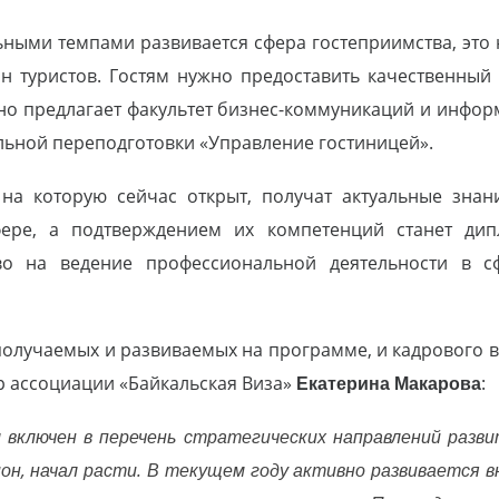
ьными темпами развивается сфера гостеприимства, это 
н туристов. Гостям нужно предоставить качественный
нно предлагает факультет бизнес-коммуникаций и инфор
льной переподготовки «Управление гостиницей».
на которую сейчас открыт, получат актуальные знан
фере, а подтверждением их компетенций станет ди
во на ведение профессиональной деятельности в с
получаемых и развиваемых на программе, и кадрового в
р ассоциации «Байкальская Виза»
Екатерина Макарова
:
л включен в перечень стратегических направлений разв
ион, начал расти. В текущем году активно развивается