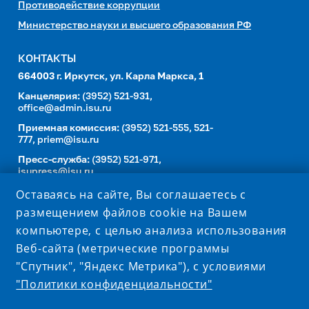
Противодействие коррупции
Министерство науки и высшего образования РФ
КОНТАКТЫ
664003 г. Иркутск, ул. Карла Маркса, 1
Канцелярия:
(3952) 521-931,
office@admin.isu.ru
Приемная комиссия:
(3952) 521-555, 521-
777,
priem@isu.ru
Пресс-служба:
(3952) 521-971,
isupress@isu.ru
Телефонный справочник
Оставаясь на сайте, Вы соглашаетесь с
размещением файлов cookie на Вашем
УНИВЕРСИТЕТ В СОЦИАЛЬНЫХ СЕТЯХ
компьютере, с целью анализа использования
Веб-сайта (метрические программы
"Спутник", "Яндекс Метрика"), с условиями
"Политики конфиденциальности"