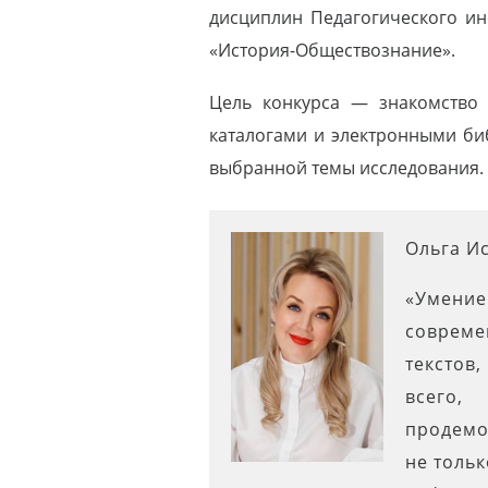
дисциплин Педагогического инс
«История-Обществознание».
Цель конкурса — знакомство
каталогами и электронными би
выбранной темы исследования.
Ольга И
«Умени
совреме
текстов
всего,
продемо
не толь