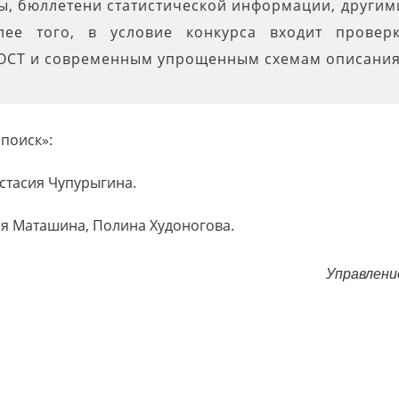
ы, бюллетени статистической информации, другим
лее того, в условие конкурса входит прове
ГОСТ и современным упрощенным схемам описания
поиск»:
астасия Чупурыгина.
сия Маташина, Полина Худоногова.
Управлени