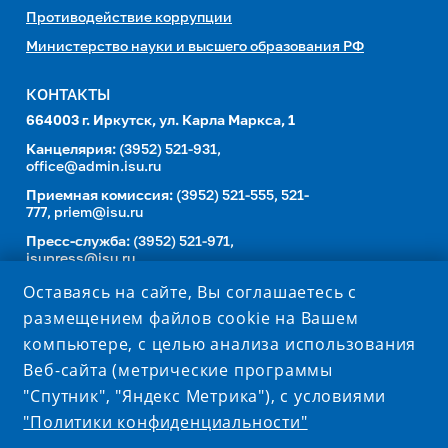
Противодействие коррупции
Министерство науки и высшего образования РФ
КОНТАКТЫ
664003 г. Иркутск, ул. Карла Маркса, 1
Канцелярия:
(3952) 521-931,
office@admin.isu.ru
Приемная комиссия:
(3952) 521-555, 521-
777,
priem@isu.ru
Пресс-служба:
(3952) 521-971,
isupress@isu.ru
Телефонный справочник
Оставаясь на сайте, Вы соглашаетесь с
размещением файлов cookie на Вашем
УНИВЕРСИТЕТ В СОЦИАЛЬНЫХ СЕТЯХ
компьютере, с целью анализа использования
Веб-сайта (метрические программы
"Спутник", "Яндекс Метрика"), с условиями
"Политики конфиденциальности"