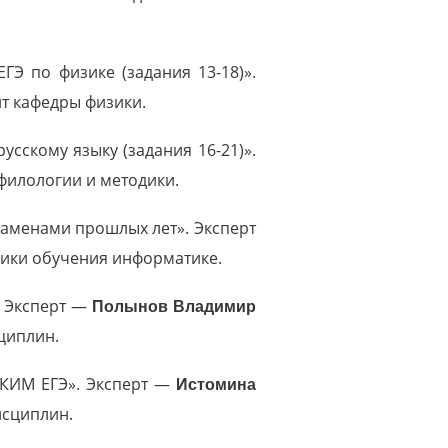
ГЭ по физике (задания 13-18)».
нт кафедры физики.
усскому языку (задания 16-21)».
 филологии и методики.
кзаменами прошлых лет». Эксперт
дики обучения информатике.
. Эксперт —
Полынов Владимир
циплин.
 КИМ ЕГЭ». Эксперт —
Истомина
исциплин.