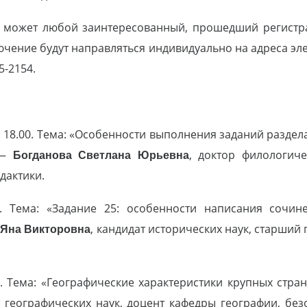
м может любой заинтересованный, прошедший регистра
лючение будут направляться индивидуально на адреса эл
25-2154.
 18.00. Тема: «Особенности выполнения заданий раздела
 —
Богданова Светлана Юрьевна
, доктор филологич
дактики.
 Тема: «Задание 25: особенности написания сочин
 Яна Викторовна
, кандидат исторических наук, старший
. Тема: «Географические характеристики крупных стра
т географических наук, доцент кафедры географии, бе