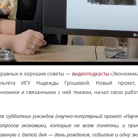
 равных и хорошие советы —
видеоподкасты
«Экономика
культета ИГУ Надежды Грошевой. Новый проект
номики и связанными с ней темами, начал свою работу
ле субботних уикэндов (научно-популярный проект «Науч
опросов экономики, которые не всем понятны, и при
занную с датой дня — день рождения, событие и одну э