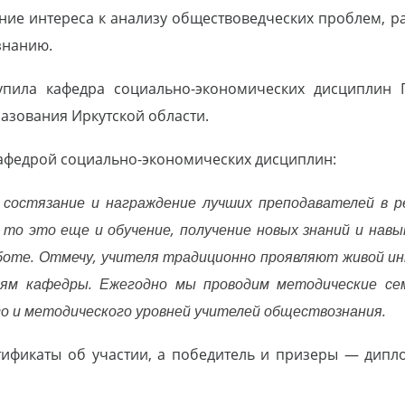
ние интереса к анализу обществоведческих проблем, 
знанию.
упила кафедра социально-экономических дисциплин П
азования Иркутской области.
кафедрой социально-экономических дисциплин:
состязание и награждение лучших преподавателей в ре
 то это еще и обучение, получение новых знаний и нав
боте. Отмечу, учителя традиционно проявляют живой инт
ям кафедры. Ежегодно мы проводим методические се
о и методического уровней учителей обществознания.
тификаты об участии, а победитель и призеры — дип