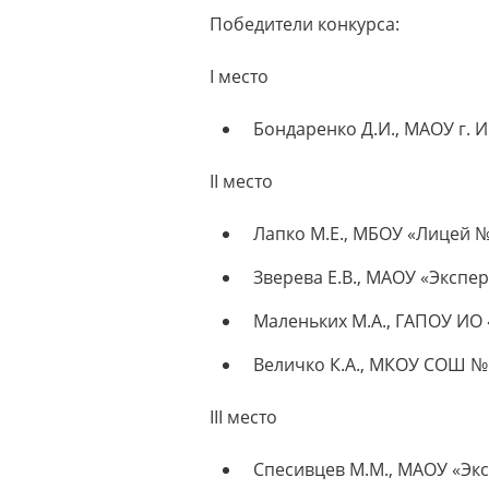
Победители конкурса:
I место
Бондаренко Д.И., МАОУ г. И
II место
Лапко М.Е., МБОУ «Лицей № 
Зверева Е.В., МАОУ «Экспе
Маленьких М.А., ГАПОУ ИО 
Величко К.А., МКОУ СОШ № 
III место
Спесивцев М.М., МАОУ «Эк