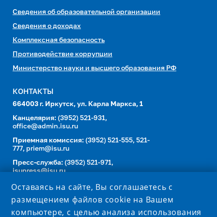
Сведения об образовательной организации
Сведения о доходах
Комплексная безопасность
Противодействие коррупции
Министерство науки и высшего образования РФ
КОНТАКТЫ
664003 г. Иркутск, ул. Карла Маркса, 1
Канцелярия:
(3952) 521-931,
office@admin.isu.ru
Приемная комиссия:
(3952) 521-555, 521-
777,
priem@isu.ru
Пресс-служба:
(3952) 521-971,
isupress@isu.ru
Телефонный справочник
Оставаясь на сайте, Вы соглашаетесь с
размещением файлов cookie на Вашем
УНИВЕРСИТЕТ В СОЦИАЛЬНЫХ СЕТЯХ
компьютере, с целью анализа использования