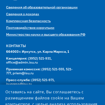
Сведения об образовательной организации
Сведения о доходах
Комплексная безопасность
Противодействие коррупции
Министерство науки и высшего образования РФ
КОНТАКТЫ
664003 г. Иркутск, ул. Карла Маркса, 1
Канцелярия:
(3952) 521-931,
office@admin.isu.ru
Приемная комиссия:
(3952) 521-555, 521-
777,
priem@isu.ru
Пресс-служба:
(3952) 521-971,
isupress@isu.ru
Телефонный справочник
Оставаясь на сайте, Вы соглашаетесь с
размещением файлов cookie на Вашем
УНИВЕРСИТЕТ В СОЦИАЛЬНЫХ СЕТЯХ
компьютере, с целью анализа использования