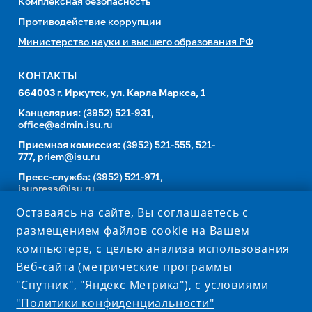
Комплексная безопасность
Противодействие коррупции
Министерство науки и высшего образования РФ
КОНТАКТЫ
664003 г. Иркутск, ул. Карла Маркса, 1
Канцелярия:
(3952) 521-931,
office@admin.isu.ru
Приемная комиссия:
(3952) 521-555, 521-
777,
priem@isu.ru
Пресс-служба:
(3952) 521-971,
isupress@isu.ru
Телефонный справочник
Оставаясь на сайте, Вы соглашаетесь с
размещением файлов cookie на Вашем
УНИВЕРСИТЕТ В СОЦИАЛЬНЫХ СЕТЯХ
компьютере, с целью анализа использования
Веб-сайта (метрические программы
"Спутник", "Яндекс Метрика"), с условиями
"Политики конфиденциальности"