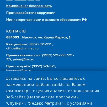
Комплексная безопасность
Противодействие коррупции
Министерство науки и высшего образования РФ
КОНТАКТЫ
664003 г. Иркутск, ул. Карла Маркса, 1
Канцелярия:
(3952) 521-931,
office@admin.isu.ru
Приемная комиссия:
(3952) 521-555, 521-
777,
priem@isu.ru
Пресс-служба:
(3952) 521-971,
isupress@isu.ru
Телефонный справочник
Оставаясь на сайте, Вы соглашаетесь с
размещением файлов cookie на Вашем
УНИВЕРСИТЕТ В СОЦИАЛЬНЫХ СЕТЯХ
компьютере, с целью анализа использования
Веб-сайта (метрические программы
"Спутник", "Яндекс Метрика"), с условиями