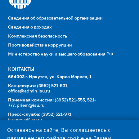
Сведения об образовательной организации
Сведения о доходах
Комплексная безопасность
Противодействие коррупции
Министерство науки и высшего образования РФ
КОНТАКТЫ
664003 г. Иркутск, ул. Карла Маркса, 1
Канцелярия:
(3952) 521-931,
office@admin.isu.ru
Приемная комиссия:
(3952) 521-555, 521-
777,
priem@isu.ru
Пресс-служба:
(3952) 521-971,
isupress@isu.ru
Телефонный справочник
Оставаясь на сайте, Вы соглашаетесь с
размещением файлов cookie на Вашем