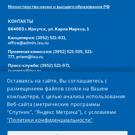
Министерство науки и высшего образования РФ
КОНТАКТЫ
664003 г. Иркутск, ул. Карла Маркса, 1
Канцелярия:
(3952) 521-931,
office@admin.isu.ru
Приемная комиссия:
(3952) 521-555, 521-
777,
priem@isu.ru
Пресс-служба:
(3952) 521-971,
isupress@isu.ru
Телефонный справочник
Оставаясь на сайте, Вы соглашаетесь с
размещением файлов cookie на Вашем
УНИВЕРСИТЕТ В СОЦИАЛЬНЫХ СЕТЯХ
компьютере, с целью анализа использования
Веб-сайта (метрические программы
"Спутник", "Яндекс Метрика"), с условиями
"Политики конфиденциальности"