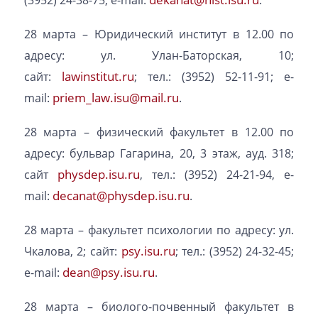
(3952) 24-38-75; е-mail:
.
28 марта – Юридический институт в 12.00 по
адресу: ул. Улан-Баторская, 10;
lawinstitut.ru
сайт:
; тел.: (3952) 52-11-91; е-
priem_law.isu@mail.ru
mail:
.
28 марта – физический факультет в 12.00 по
адресу: бульвар Гагарина, 20, 3 этаж, ауд. 318;
physdep.isu.ru
сайт
, тел.: (3952) 24-21-94, е-
decanat@physdep.isu.ru
mail:
.
28 марта – факультет психологии по адресу: ул.
psy.isu.ru
Чкалова, 2; cайт:
; тел.: (3952) 24-32-45;
dean@psy.isu.ru
е-mail:
.
28 марта – биолого-почвенный факультет в