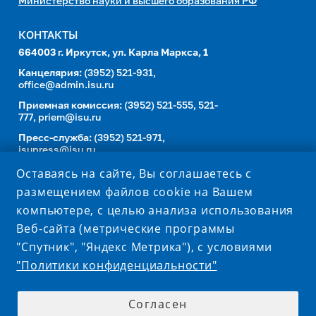
Министерство науки и высшего образования РФ
КОНТАКТЫ
664003 г. Иркутск, ул. Карла Маркса, 1
Канцелярия:
(3952) 521-931,
office@admin.isu.ru
Приемная комиссия:
(3952) 521-555, 521-
777,
priem@isu.ru
Пресс-служба:
(3952) 521-971,
isupress@isu.ru
Телефонный справочник
Оставаясь на сайте, Вы соглашаетесь с
размещением файлов cookie на Вашем
УНИВЕРСИТЕТ В СОЦИАЛЬНЫХ СЕТЯХ
компьютере, с целью анализа использования
Веб-сайта (метрические программы
"Спутник", "Яндекс Метрика"), с условиями
"Политики конфиденциальности"
Согласен
© 1999-2026 ISU.RU – ОФИЦИАЛЬНЫЙ САЙТ ФГБОУ ВО