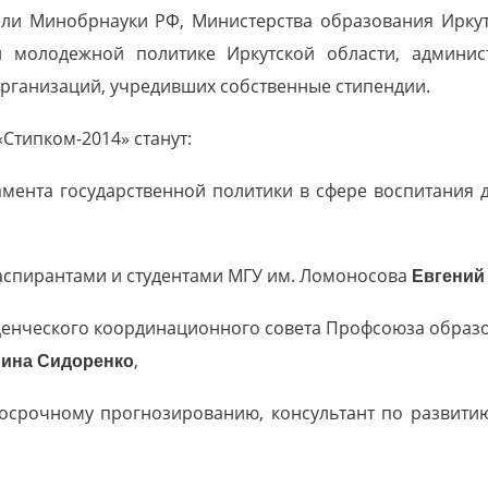
тели Минобрнауки РФ, Министерства образования Иркут
и молодежной политике Иркутской области, админист
организаций, учредивших собственные стипендии.
типком-2014» станут:
мента государственной политики в сфере воспитания
с аспирантами и студентами МГУ им. Ломоносова
Евгений
уденческого координационного совета Профсоюза образо
рина Сидоренко
,
лгосрочному прогнозированию, консультант по развити