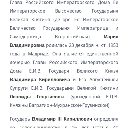
Глава Российского Императорского Дома Ее
Императорское Высочество Государыня
Великая Княгиня (де-юре Ее Императорское
Величество Государыня Императрица и
Самодержица Всероссийская)
Мария
Владимировна
родилась 23 декабря н. ст. 1953
года в Мадриде. Она является единственной
дочерью Главы Российского Императорского
Дома Е.И.В. Государя Великого Князя
Владимира Кирилловича
и Его Августейшей
Супруги Е.И.В. Государыни Великой Княгини
Леониды Георгиевны
(урожденной Е.Ц.В.
Княжны Багратион-Мухранской-Грузинской).
Государь
Владимир III Кириллович
определил
ее совершеннолетие в 16 лет (статья 40