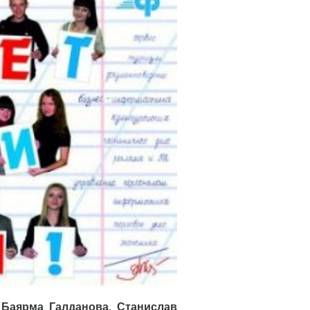
,
Баярма Галданова
,
Станислав