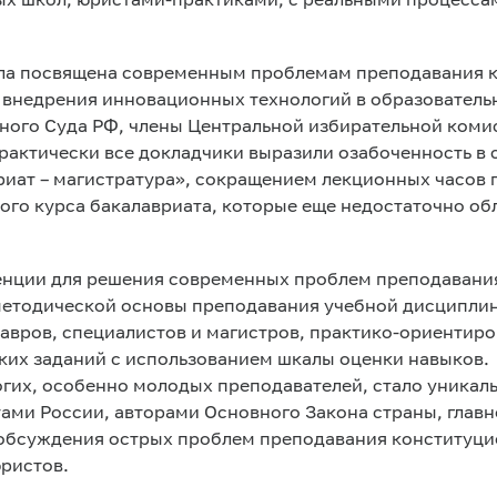
х школ, юристами-практиками, с реальными процесса
ла посвящена современным проблемам преподавания к
 внедрения инновационных технологий в образователь
ного Суда РФ, члены Центральной избирательной коми
рактически все докладчики выразили озабоченность в 
риат – магистратура», сокращением лекционных часов 
ого курса бакалавриата, которые еще недостаточно об
енции для решения современных проблем преподавани
етодической основы преподавания учебной дисциплин
авров, специалистов и магистров, практико-ориентир
ских заданий с использованием шкалы оценки навыков.
огих, особенно молодых преподавателей, стало уника
ами России, авторами Основного Закона страны, глав
обсуждения острых проблем преподавания конституци
ристов.