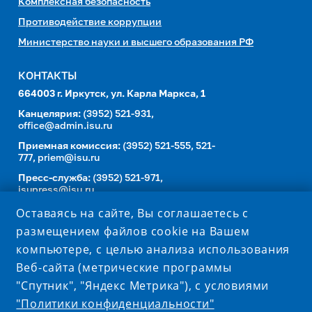
Комплексная безопасность
Противодействие коррупции
Министерство науки и высшего образования РФ
КОНТАКТЫ
664003 г. Иркутск, ул. Карла Маркса, 1
Канцелярия:
(3952) 521-931,
office@admin.isu.ru
Приемная комиссия:
(3952) 521-555, 521-
777,
priem@isu.ru
Пресс-служба:
(3952) 521-971,
isupress@isu.ru
Телефонный справочник
Оставаясь на сайте, Вы соглашаетесь с
размещением файлов cookie на Вашем
УНИВЕРСИТЕТ В СОЦИАЛЬНЫХ СЕТЯХ
компьютере, с целью анализа использования
Веб-сайта (метрические программы
"Спутник", "Яндекс Метрика"), с условиями
"Политики конфиденциальности"