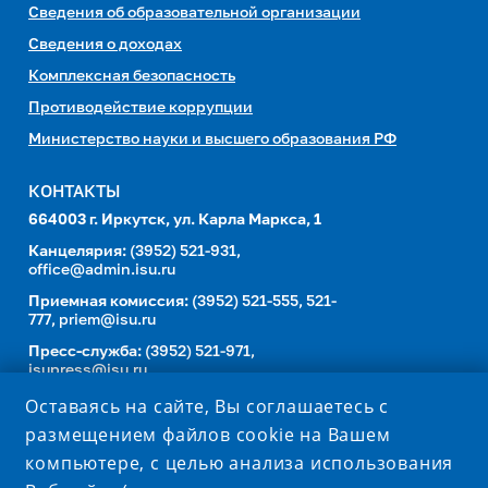
Сведения об образовательной организации
Сведения о доходах
Комплексная безопасность
Противодействие коррупции
Министерство науки и высшего образования РФ
КОНТАКТЫ
664003 г. Иркутск, ул. Карла Маркса, 1
Канцелярия:
(3952) 521-931,
office@admin.isu.ru
Приемная комиссия:
(3952) 521-555, 521-
777,
priem@isu.ru
Пресс-служба:
(3952) 521-971,
isupress@isu.ru
Телефонный справочник
Оставаясь на сайте, Вы соглашаетесь с
размещением файлов cookie на Вашем
УНИВЕРСИТЕТ В СОЦИАЛЬНЫХ СЕТЯХ
компьютере, с целью анализа использования