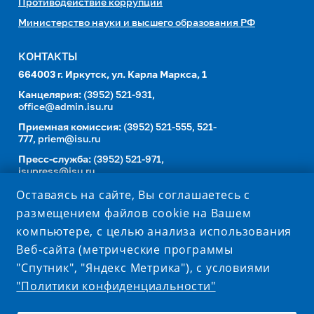
Противодействие коррупции
Министерство науки и высшего образования РФ
КОНТАКТЫ
664003 г. Иркутск, ул. Карла Маркса, 1
Канцелярия:
(3952) 521-931,
office@admin.isu.ru
Приемная комиссия:
(3952) 521-555, 521-
777,
priem@isu.ru
Пресс-служба:
(3952) 521-971,
isupress@isu.ru
Телефонный справочник
Оставаясь на сайте, Вы соглашаетесь с
размещением файлов cookie на Вашем
УНИВЕРСИТЕТ В СОЦИАЛЬНЫХ СЕТЯХ
компьютере, с целью анализа использования
Веб-сайта (метрические программы
"Спутник", "Яндекс Метрика"), с условиями
"Политики конфиденциальности"