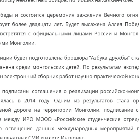
поиску неизвестных бойцов, погибших на Халхин-Голе.
обеды и состоится церемония зажжения Вечного огня 
рует более двадцати лет. Будет высажена Аллея Побед
и встретятся с официальными лицами России и Монгол
ями Монголии.
диции будет подготовлена брошюра "Азбука дружбы" с к
анена среди монгольских детей. По результатам эксп
лен электронный сборник работ научно-практической ко
т подписаны соглашения о реализации российско-мон
ялась в 2014 году. Одним из результатов стала о
езной дороге на территории Монголии, подписание с
ов между ИРО МООО «Российские студенческие отря
но освещение данных международных мероприятий 
 в печатных СМИ и в сети Интернет.