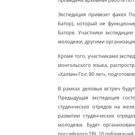
проведена архивная работа по 
Экспедиция привезет факел П
Батор), который не функциони
Баторе. Участники экспедици
молодежи, другими организаци
Кроме того, участниками экспе
монгольского языка, распростр
«Халхин-Гол: 80 лет», подготов
В рамках деловых встреч буду
Предыдущая экспедиция состо
студенческих отрядов на жел
развитии студенческих отряд
молодежи. Будет организова
российского ТВ), 10 публикаций