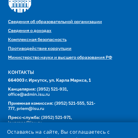
Сведения об образовательной организации
Сведения о доходах
Комплексная безопасность
Противодействие коррупции
Министерство науки и высшего образования РФ
КОНТАКТЫ
664003 г. Иркутск, ул. Карла Маркса, 1
Канцелярия:
(3952) 521-931,
office@admin.isu.ru
Приемная комиссия:
(3952) 521-555, 521-
777,
priem@isu.ru
Пресс-служба:
(3952) 521-971,
isupress@isu.ru
Оставаясь на сайте, Вы соглашаетесь с
Телефонный справочник