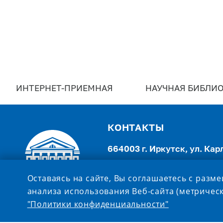
ИНТЕРНЕТ-ПРИЕМНАЯ
НАУЧНАЯ БИБЛИО
КОНТАКТЫ
664003 г. Иркутск, ул. Кар
Канцелярия:
(3952) 521-931
Оставаясь на сайте, Вы соглашаетесь с разм
office@admin.isu.ru
анализа использования Веб-сайта (метрическ
Приемная комиссия:
(3952)
"Политики конфиденциальности"
521-777,
priem@isu.ru