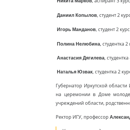
Никита Марков
, аспирант 3 кур
Даниил Копылов
, студент 2 к
Игорь Манданов
, студент 2 ку
Полина Нелюбина
, студентка 
Анастасия Дягилева
, студентк
Наталья Юзвак
, студентка 2 к
Губернатор Иркутской области 
на церемонии в Доме молодеж
учреждений области, родственн
Ректор ИГУ, профессор
Алексан