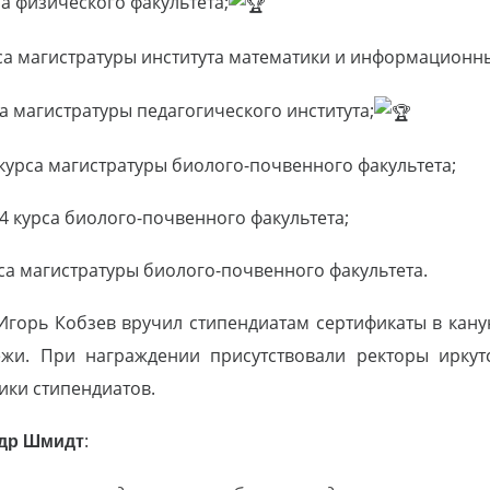
са физического факультета;
урса магистратуры института математики и информационн
рса магистратуры педагогического института;
2 курса магистратуры биолого-почвенного факультета;
а 4 курса биолого-почвенного факультета;
урса магистратуры биолого-почвенного факультета.
Игорь Кобзев вручил стипендиатам сертификаты в кану
и. При награждении присутствовали ректоры иркутс
ики стипендиатов.
др Шмидт
: