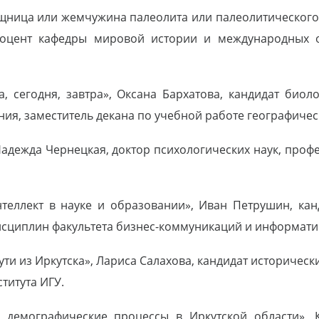
ница или жемчужина палеолита или палеолитического 
 доцент кафедры мировой истории и международных
, сегодня, завтра», Оксана Бархатова, кандидат биол
ия, заместитель декана по учебной работе географическ
адежда Чернецкая, доктор психологических наук, проф
теллект в науке и образовании», Иван Петрушин, канд
исциплин факультета бизнес-коммуникаций и информати
ути из Иркутска», Лариса Салахова, кандидат историческ
титута ИГУ.
: демографические процессы в Иркутской области», К