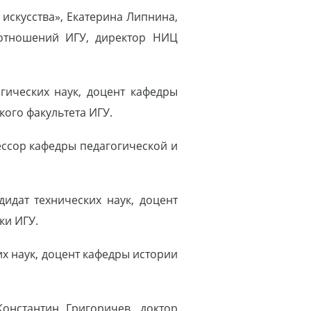
искусства», Екатерина Липнина,
 отношений ИГУ, директор НИЦ
огических наук, доцент кафедры
ого факультета ИГУ.
ессор кафедры педагогической и
идат технических наук, доцент
ки ИГУ.
их наук, доцент кафедры истории
онстантин Григоричев, доктор