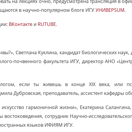
вовать на лекциях очно, предусмотрена трансляция в оф
ещаются в научно-популярном блоге ИГУ
УНИВЕРSUM
.
ции:
ВКонтакте
и
RUTUBE.
чвы?», Светлана Куклина, кандидат биологических наук,
лого-почвенного факультета ИГУ, директор АНО «Цент
логом, если ты живешь в конце XIX века, или пс
ила Дубровская, преподаватель, ассистент кафедры об
искусство гармоничной жизни», Екатерина Салангина,
ы востоковедения, сотрудник Научно-исследовательско
иностранных языков ИФИЯМ ИГУ.