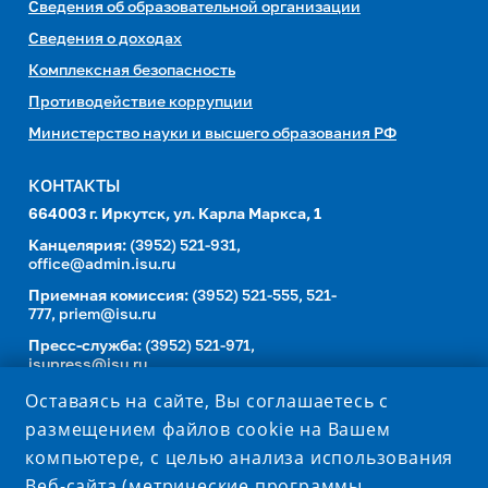
Сведения об образовательной организации
Сведения о доходах
Комплексная безопасность
Противодействие коррупции
Министерство науки и высшего образования РФ
КОНТАКТЫ
664003 г. Иркутск, ул. Карла Маркса, 1
Канцелярия:
(3952) 521-931,
office@admin.isu.ru
Приемная комиссия:
(3952) 521-555, 521-
777,
priem@isu.ru
Пресс-служба:
(3952) 521-971,
isupress@isu.ru
Телефонный справочник
Оставаясь на сайте, Вы соглашаетесь с
размещением файлов cookie на Вашем
УНИВЕРСИТЕТ В СОЦИАЛЬНЫХ СЕТЯХ
компьютере, с целью анализа использования
Веб-сайта (метрические программы