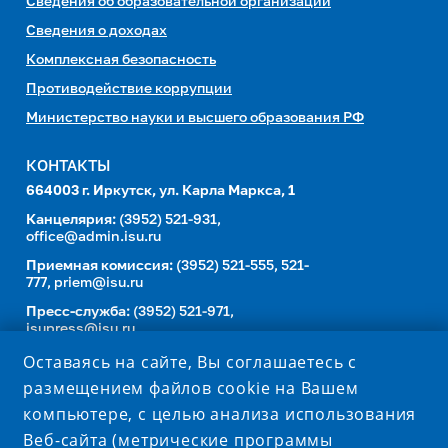
Сведения об образовательной организации
Сведения о доходах
Комплексная безопасность
Противодействие коррупции
Министерство науки и высшего образования РФ
КОНТАКТЫ
664003 г. Иркутск, ул. Карла Маркса, 1
Канцелярия:
(3952) 521-931,
office@admin.isu.ru
Приемная комиссия:
(3952) 521-555, 521-
777,
priem@isu.ru
Пресс-служба:
(3952) 521-971,
isupress@isu.ru
Оставаясь на сайте, Вы соглашаетесь с
Телефонный справочник
размещением файлов cookie на Вашем
УНИВЕРСИТЕТ В СОЦИАЛЬНЫХ СЕТЯХ
компьютере, с целью анализа использования
Веб-сайта (метрические программы